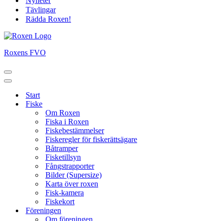
Nyheter
Tävlingar
Rädda Roxen!
Roxens FVO
Navigeringsmeny
Navigeringsmeny
Start
Fiske
Om Roxen
Fiska i Roxen
Fiskebestämmelser
Fiskeregler för fiskerättsägare
Båtramper
Fisketillsyn
Fångstrapporter
Bilder (Supersize)
Karta över roxen
Fisk-kamera
Fiskekort
Föreningen
Om föreningen