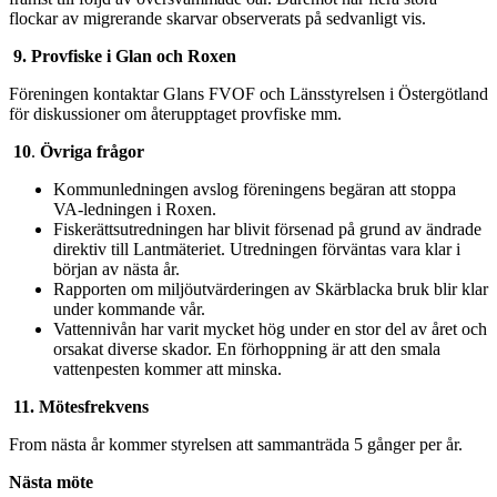
flockar av migrerande skarvar observerats på sedvanligt vis.
9.
Provfiske i Glan och Roxen
Föreningen kontaktar Glans FVOF och Länsstyrelsen i Östergötland
för diskussioner om återupptaget provfiske mm.
10
.
Övriga frågor
Kommunledningen avslog föreningens begäran att stoppa
VA-ledningen i Roxen.
Fiskerättsutredningen har blivit försenad på grund av ändrade
direktiv till Lantmäteriet. Utredningen förväntas vara klar i
början av nästa år.
Rapporten om miljöutvärderingen av Skärblacka bruk blir klar
under kommande vår.
Vattennivån har varit mycket hög under en stor del av året och
orsakat diverse skador. En förhoppning är att den smala
vattenpesten kommer att minska.
11.
Mötesfrekvens
From nästa år kommer styrelsen att sammanträda 5 gånger per år.
Nästa möte