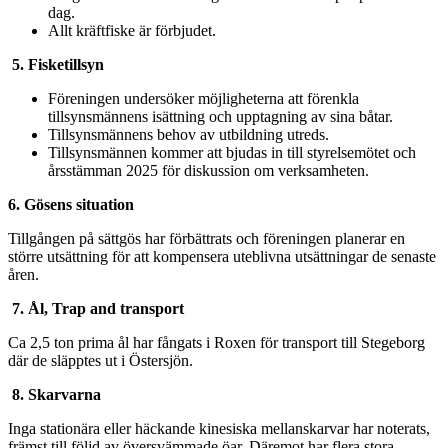
dag.
Allt kräftfiske är förbjudet.
5.
Fisketillsyn
Föreningen undersöker möjligheterna att förenkla
tillsynsmännens isättning och upptagning av sina båtar.
Tillsynsmännens behov av utbildning utreds.
Tillsynsmännen kommer att bjudas in till styrelsemötet och
årsstämman 2025 för diskussion om verksamheten.
6. Gösens situation
Tillgången på sättgös har förbättrats och föreningen planerar en
större utsättning för att kompensera uteblivna utsättningar de senaste
åren.
7.
Ål, Trap and transport
Ca 2,5 ton prima ål har fångats i Roxen för transport till Stegeborg
där de släpptes ut i Östersjön.
8. Skarvarna
Inga stationära eller häckande kinesiska mellanskarvar har noterats,
främst till följd av översvämmade öar. Däremot har flera stora