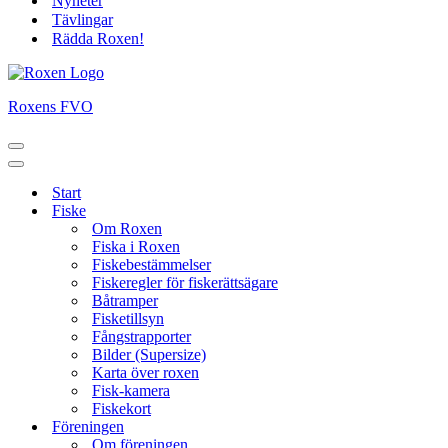
Nyheter
Tävlingar
Rädda Roxen!
Roxens FVO
Navigeringsmeny
Navigeringsmeny
Start
Fiske
Om Roxen
Fiska i Roxen
Fiskebestämmelser
Fiskeregler för fiskerättsägare
Båtramper
Fisketillsyn
Fångstrapporter
Bilder (Supersize)
Karta över roxen
Fisk-kamera
Fiskekort
Föreningen
Om föreningen