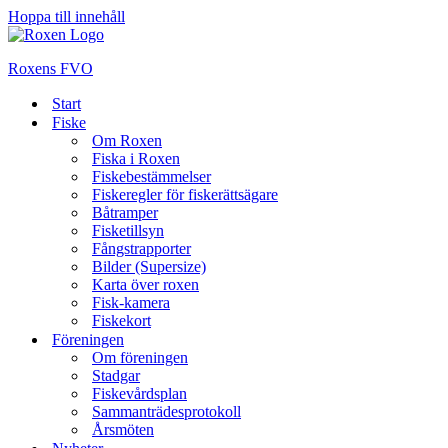
Hoppa till innehåll
Roxens FVO
Start
Fiske
Om Roxen
Fiska i Roxen
Fiskebestämmelser
Fiskeregler för fiskerättsägare
Båtramper
Fisketillsyn
Fångstrapporter
Bilder (Supersize)
Karta över roxen
Fisk-kamera
Fiskekort
Föreningen
Om föreningen
Stadgar
Fiskevårdsplan
Sammanträdesprotokoll
Årsmöten