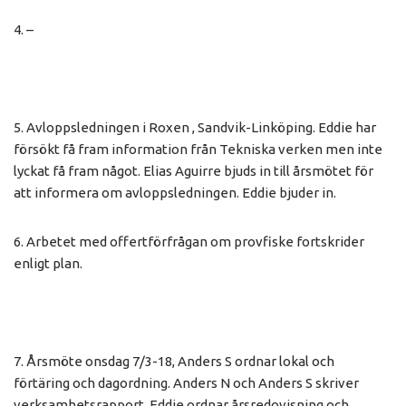
4. –
5. Avloppsledningen i Roxen , Sandvik-Linköping. Eddie har
försökt få fram information från Tekniska verken men inte
lyckat få fram något. Elias Aguirre bjuds in till årsmötet för
att informera om avloppsledningen. Eddie bjuder in.
6. Arbetet med offertförfrågan om provfiske fortskrider
enligt plan.
7. Årsmöte onsdag 7/3-18, Anders S ordnar lokal och
förtäring och dagordning. Anders N och Anders S skriver
verksamhetsrapport. Eddie ordnar årsredovisning och