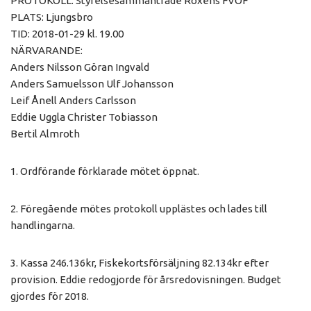
PROTOKOLL: Styrelsesammanträde Roxens FVOF
PLATS: Ljungsbro
TID: 2018-01-29 kl. 19.00
NÄRVARANDE:
Anders Nilsson Göran Ingvald
Anders Samuelsson Ulf Johansson
Leif Ånell Anders Carlsson
Eddie Uggla Christer Tobiasson
Bertil Almroth
1. Ordförande förklarade mötet öppnat.
2. Föregående mötes protokoll upplästes och lades till
handlingarna.
3. Kassa 246.136kr, Fiskekortsförsäljning 82.134kr efter
provision. Eddie redogjorde för årsredovisningen. Budget
gjordes för 2018.