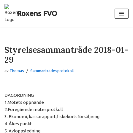
Roxens FVO
Hoppa
till
innehåll
Styrelsesammanträde 2018-01-
29
av
Thomas
Sammanträdesprotokoll
DAGORDNING
1.Mötets öppnande
2.Föregående mötesprotkoll
3. Ekonomi, kassarapport,fiskekortsförsäljning
4. Åkes punkt
5. Avloppsledning