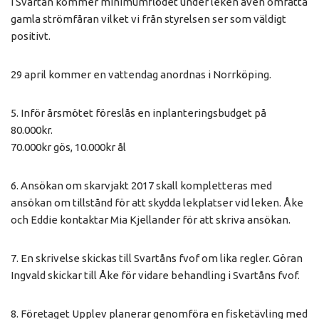
I Svartån kommer minimumflödet under leken även omfatta
gamla strömfåran vilket vi från styrelsen ser som väldigt
positivt.
29 april kommer en vattendag anordnas i Norrköping.
5. Inför årsmötet föreslås en inplanteringsbudget på
80.000kr.
70.000kr gös, 10.000kr ål
6. Ansökan om skarvjakt 2017 skall kompletteras med
ansökan om tillstånd för att skydda lekplatser vid leken. Åke
och Eddie kontaktar Mia Kjellander för att skriva ansökan.
7. En skrivelse skickas till Svartåns fvof om lika regler. Göran
Ingvald skickar till Åke för vidare behandling i Svartåns fvof.
8. Företaget Upplev planerar genomföra en fisketävling med