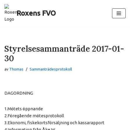
Roxens FVO
Hoppa
till
innehåll
Styrelsesammanträde 2017-01-
30
av
Thomas
Sammanträdesprotokoll
DAGORDNING
1.Mötets öppnande
2.Föregående mötesprotokoll
3.Ekonomi, fiskekortsförsäljning och kassarapport
4.Information från Åke W