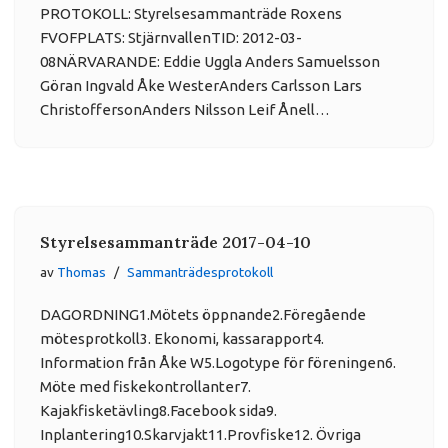
PROTOKOLL: Styrelsesammanträde Roxens
FVOFPLATS: StjärnvallenTID: 2012-03-
08NÄRVARANDE: Eddie Uggla Anders Samuelsson
Göran Ingvald Åke WesterAnders Carlsson Lars
ChristoffersonAnders Nilsson Leif Ånell…
Styrelsesammanträde 2017-04-10
av
Thomas
Sammanträdesprotokoll
DAGORDNING1.Mötets öppnande2.Föregående
mötesprotkoll3. Ekonomi, kassarapport4.
Information från Åke W5.Logotype för föreningen6.
Möte med fiskekontrollanter7.
Kajakfisketävling8.Facebook sida9.
Inplantering10.Skarvjakt11.Provfiske12. Övriga